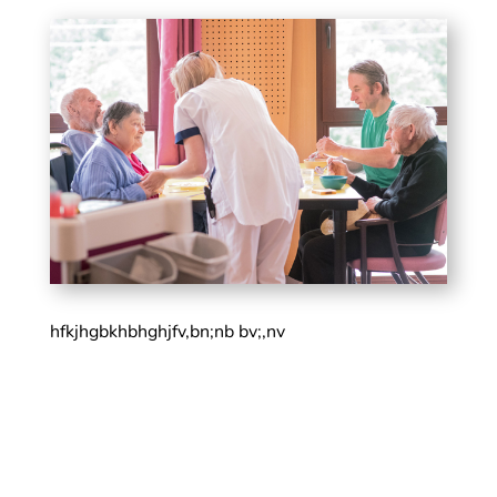
hfkjhgbkhbhghjfv,bn;nb bv;,nv