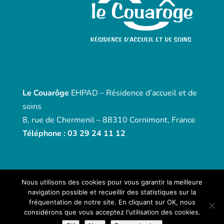
Le Couarôge
EHPAD – Résidence d’accueil et de
soins
8, rue de Chermenil – 88310 Cornimont, France
Téléphone : 03 29 24 11 12
Nous utilisons des cookies pour vous garantir la meilleure
navigation possible et recueillir des statistiques sur la
Un site produit par
OCTOPRINT
-
Mentions
fréquentation de notre site. En cliquant sur OK, nous
Légales
|
Politique de confidentialité
|
considérons que vous acceptez l'utilisation des cookies.