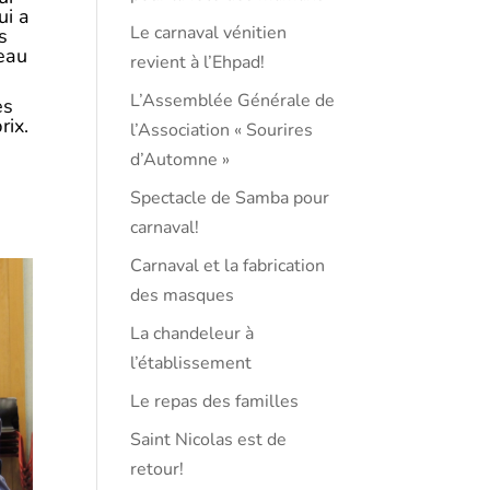
ui a
Le carnaval vénitien
s
veau
revient à l’Ehpad!
L’Assemblée Générale de
es
rix.
l’Association « Sourires
d’Automne »
Spectacle de Samba pour
carnaval!
Carnaval et la fabrication
des masques
La chandeleur à
l’établissement
Le repas des familles
Saint Nicolas est de
retour!