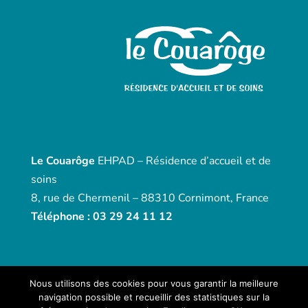
Le Couarôge
EHPAD – Résidence d’accueil et de
soins
8, rue de Chermenil – 88310 Cornimont, France
Téléphone : 03 29 24 11 12
Nous utilisons des cookies pour vous garantir la meilleure
navigation possible et recueillir des statistiques sur la
Un site produit par
OCTOPRINT
-
Mentions